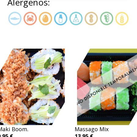
Alergenos:
Maki Boom.
Massago Mix
9.95 €
13.95 €