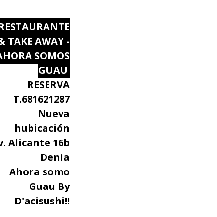
RESTAURANTE
& TAKE AWAY -
AHORA SOMOS
GUAU
RESERVA
T.681621287
Nueva
hubicación
v. Alicante 16b
Denia
Ahora somo
Guau By
D'acisushi!!