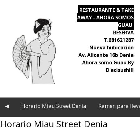
RESTAURANTE & TAKE
AWAY - AHORA SOMOS
GUAU
RESERVA
T.681621287
Nueva hubicación
Av. Alicante 16b Denia
Ahora somo Guau By
D'acisushi!!
◀
Horario Miau Street Denia
Ramen para llev
Horario Miau Street Denia