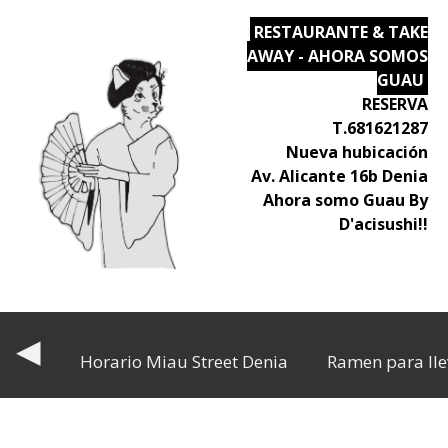
RESTAURANTE & TAKE
AWAY - AHORA SOMOS
GUAU
RESERVA
T.681621287
Nueva hubicación
Av. Alicante 16b Denia
Ahora somo Guau By
D'acisushi!!
◀
Horario Miau Street Denia
Ramen para lle