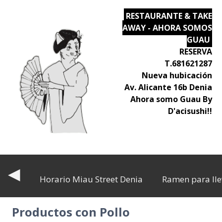
RESTAURANTE & TAKE
AWAY - AHORA SOMOS
GUAU
RESERVA
T.681621287
Nueva hubicación
Av. Alicante 16b Denia
Ahora somo Guau By
D'acisushi!!
◀
Horario Miau Street Denia
Ramen para lle
Productos con Pollo