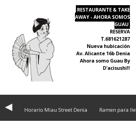
RESTAURANTE & TAKE
AWAY - AHORA SOMOS
GUAU
RESERVA
T.681621287
Nueva hubicación
Av. Alicante 16b Denia
Ahora somo Guau By
D'acisushi!!
◀
Horario Miau Street Denia
Ramen para lle