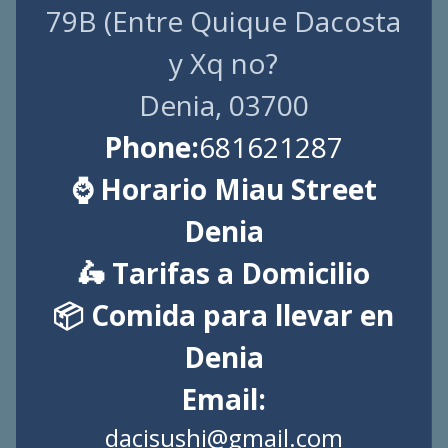
79B (Entre Quique Dacosta
y Xq no?
Denia, 03700
Phone:
681621287
⌚ Horario Miau Street
Denia
🛵 Tarifas a Domicilio
📦 Comida para llevar en
Denia
Email:
dacisushi@gmail.com