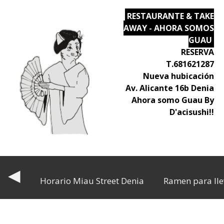
RESTAURANTE & TAKE
AWAY - AHORA SOMOS
GUAU
RESERVA
T.681621287
Nueva hubicación
Av. Alicante 16b Denia
Ahora somo Guau By
D'acisushi!!
◀
Horario Miau Street Denia
Ramen para lle