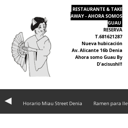
RESTAURANTE & TAKE
AWAY - AHORA SOMOS
GUAU
RESERVA
T.681621287
Nueva hubicación
Av. Alicante 16b Denia
Ahora somo Guau By
D'acisushi!!
◀
Horario Miau Street Denia
Ramen para lle