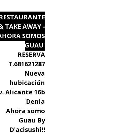
RESTAURANTE
& TAKE AWAY -
AHORA SOMOS
GUAU
RESERVA
T.681621287
Nueva
hubicación
v. Alicante 16b
Denia
Ahora somo
Guau By
D'acisushi!!